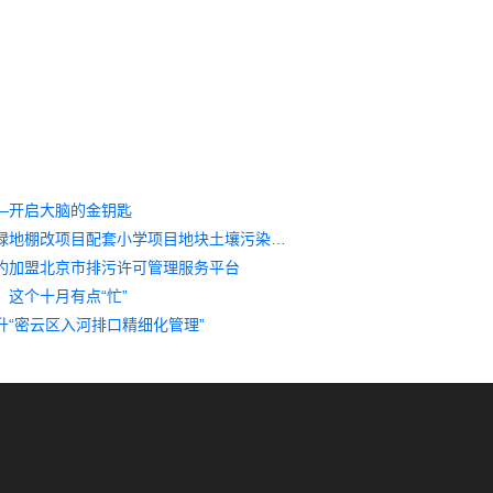
—开启大脑的金钥匙
京昌路楔形绿地棚改项目配套小学项目地块土壤污染状况调查报告公示
约加盟北京市排污许可管理服务平台
：这个十月有点“忙”
升“密云区入河排口精细化管理”