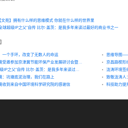
【文苑】拥有什么样的思维模式 你就在什么样的世界里
“全球超级IP之父”自传 比尔·盖茨：是我多年来读过最好的商业书之一
闻
，一个手环，改变了无数人的命运
思维导图—
泷涛环境受邀参加京津冀节能环保产业发展研讨会暨“百进千”专场对接会
“全球超级IP之父”自传 比尔·盖茨：是我多年来读过最好的商业书之一
泷涛环境签
境：坑塘底泥治理，我们在路上
致敬泷涛人
境收到来自中国环境科学研究院的感谢信
科技助力提