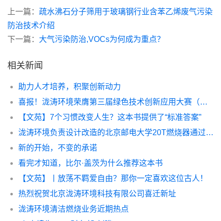
上一篇：
疏水沸石分子筛用于玻璃钢行业含苯乙烯废气污染
防治技术介绍
下一篇：
大气污染防治,VOCs为何成为重点？
相关新闻
助力人才培养，积聚创新动力
喜报！泷涛环境荣膺第三届绿色技术创新应用大赛（成都赛区）暨第二届成都市生态环保创新创业大赛一等奖
【文苑】7个习惯改变人生？这本书提供了“标准答案”
泷涛环境负责设计改造的北京邮电大学20T燃烧器通过型检
新的开始，不变的承诺
看完才知道，比尔·盖茨为什么推荐这本书
【文苑】丨放荡不羁爱自由？那你一定喜欢这位古人！
热烈祝贺北京泷涛环境科技有限公司喜迁新址
泷涛环境清洁燃烧业务近期热点