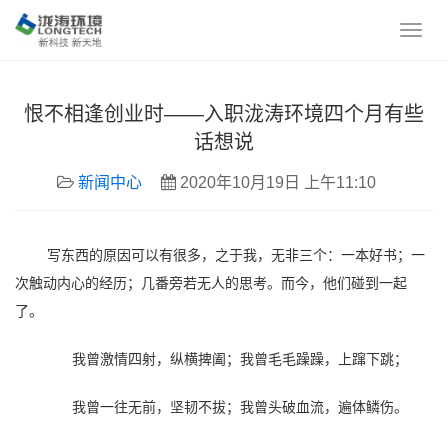
恨不相逢创业时——入职泷涛环境四个月有些
话想说
新闻中心
2020年10月19日 上午11:10
写东西的原因可以有很多，之于我，无非三个：一本好书；一
次触动内心的经历；几番旁若无人的思考。而今，他们碰到一起
了。
我曾激情四射，纵横捭阖；我曾毛毛躁躁，上蹿下跳；
我曾一往无前，坚韧不拔；我曾头破血流，遍体鳞伤。