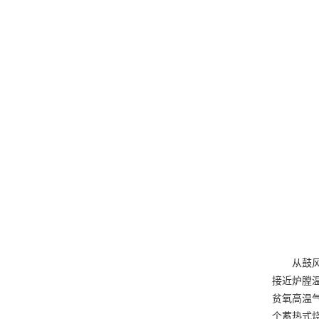
从鼓
接近炉膛
贫氧高温
个蓄热式