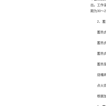
出。工作
期为30
2、
蓄热
蓄热
蓄热
蓄热
烧嘴
点火
根据