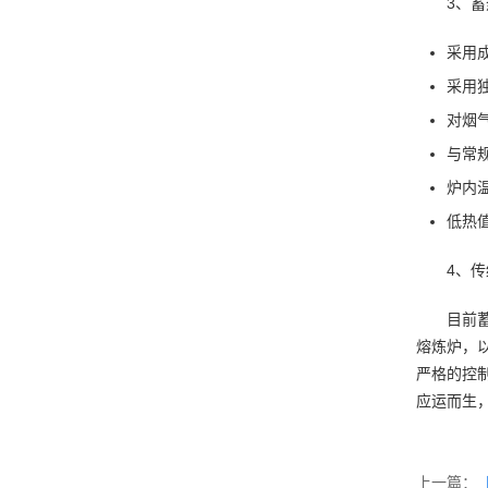
3、
采用
采用
对烟
与常
炉内
低热
4、
目前
熔炼炉，
严格的控
应运而生
上一篇：