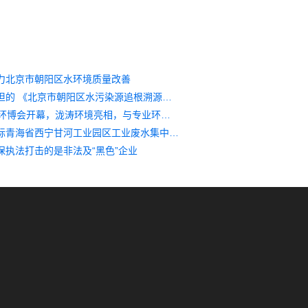
力北京市朝阳区水环境质量改善
泷涛环境承担的 《北京市朝阳区水污染源追根溯源》项目顺利通过专家验收
第21届中国环博会开幕，泷涛环境亮相，与专业环保人面对面
泷涛环境中标青海省西宁甘河工业园区工业废水集中处理厂委托第三方运营项目
保执法打击的是非法及“黑色”企业