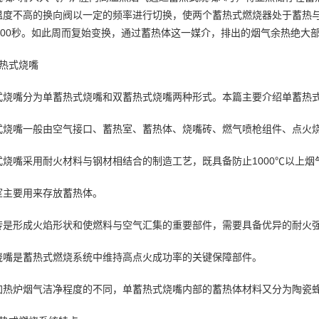
温度不高的换向阀以一定的频率进行切换，使两个蓄热式燃烧器处于蓄热
～200秒。如此周而复始变换，通过蓄热体这一媒介，排出的烟气余热绝大
蓄热式烧嘴
式烧嘴分为单蓄热式烧嘴和双蓄热式烧嘴两种形式。本篇主要介绍单蓄热
式烧嘴一般由空气接口、蓄热室、蓄热体、烧嘴砖、燃气喷枪组件、点火
式烧嘴采用耐火材料与钢材相结合的制造工艺，既具备防止1000℃以上
室主要用来存放蓄热体。
砖是形成火焰形状和使燃料与空气汇集的重要部件，需要具备优异的耐火
烧嘴是蓄热式燃烧系统中维持高点火成功率的关键保障部件。
加热炉烟气洁净程度的不同，单蓄热式烧嘴内部的蓄热体材料又分为陶瓷