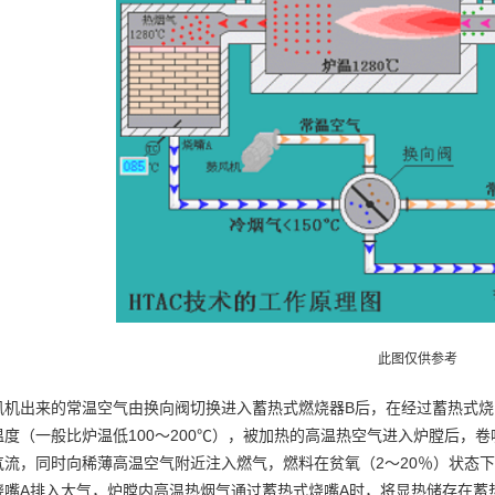
此图仅供参考
风机出来的常温空气由换向阀切换进入蓄热式燃烧器B后，在经过蓄热式烧
温度（一般比炉温低100～200℃），被加热的高温热空气进入炉膛后，
气流，同时向稀薄高温空气附近注入燃气，燃料在贫氧（2～20％）状态
烧嘴A排入大气，炉膛内高温热烟气通过蓄热式烧嘴A时，将显热储存在蓄