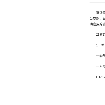
蓄热
当成熟，
功应用给
其原
1、
一套
一对
HTA