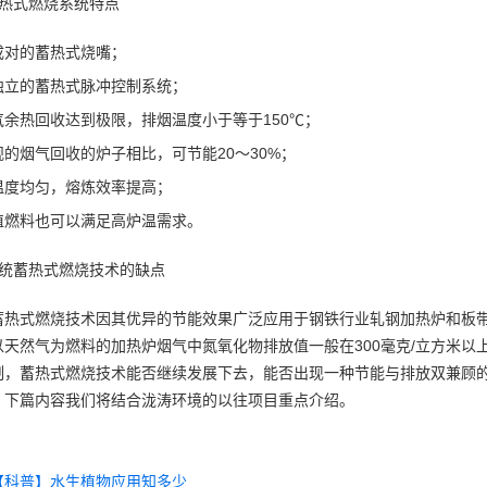
蓄热式燃烧系统特点
成对的蓄热式烧嘴；
独立的蓄热式脉冲控制系统；
气余热回收达到极限，排烟温度小于等于150℃；
规的烟气回收的炉子相比，可节能20～30%；
温度均匀，熔炼效率提高；
值燃料也可以满足高炉温需求。
传统蓄热式燃烧技术的缺点
蓄热式燃烧技术因其优异的节能效果广泛应用于钢铁行业轧钢加热炉和板
以天然气为燃料的加热炉烟气中氮氧化物排放值一般在300毫克/立方米
制，蓄热式燃烧技术能否继续发展下去，能否出现一种节能与排放双兼顾
，下篇内容我们将结合泷涛环境的以往项目重点介绍。
【科普】水生植物应用知多少