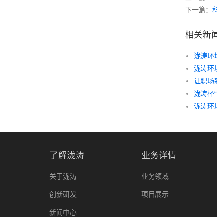
下一篇：
相关新
泷涛环
泷涛环
让职场
泷涛杯
泷涛环
了解泷涛
业务详情
关于泷涛
业务领域
创新研发
项目展示
新闻中心