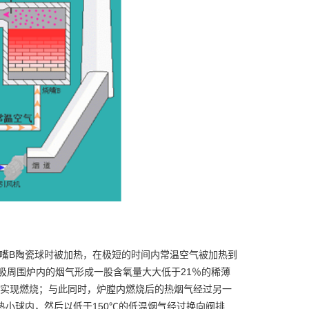
嘴B陶瓷球时被加热，在极短的时间内常温空气被加热到
卷吸周围炉内的烟气形成一股含氧量大大低于21％的稀薄
下实现燃烧；与此同时，炉膛内燃烧后的热烟气经过另一
热小球内，然后以低于150℃的低温烟气经过换向阀排