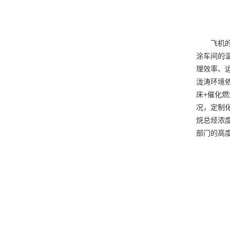
飞机
涂车间的
理效率、
泷涛环境
床+催化
况，定制
烷总烃浓度
部门的高