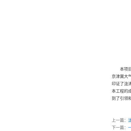
本项
京津冀大
印证了泷
本工程的
到了引领
上一篇：
下一篇：