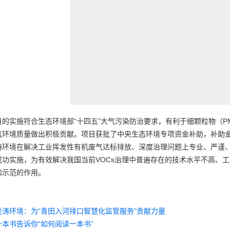
目的实施符合生态环境部“十四五”大气污染防治要求，有利于细颗粒物（P
气环境质量做出积极贡献。项目获批了中央生态环境专项资金补助，补助金
涛环境在解决工业挥发性有机废气达标排放、深度治理问题上专业、严谨
成功实施，为有效解决我国当前VOCs治理中普遍存在的技术水平不高、
和示范的作用。
泷涛环境：为“青田入河排口智慧化监管服务”贡献力量
一本书告诉你“如何阅读一本书”