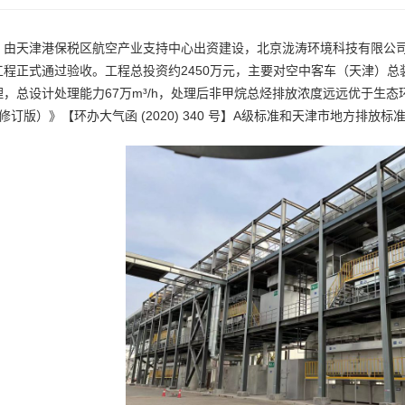
，由天津港保税区航空产业支持中心出资建设，北京泷涛环境科技有限公司
工程正式通过验收。工程总投资约2450万元，主要对空中客车（天津）总
理，总设计处理能力67万m³/h，处理后非甲烷总烃排放浓度远远优于生
 年修订版）》【环办大气函 (2020) 340 号】A级标准和天津市地方排放标