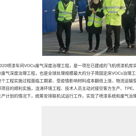
A320喷漆车间VOCs废气深度治理工程，是一项在已建成的飞机喷漆机
涂废气深度治理工程，也是全球处理规模最大的分子筛固定床VOCs治理
整个工程实施过程面临工期紧、受疫情影响材料成本翻倍上涨、物流运输
障项目的顺利实施，泷涛环境工程、技术人员主动对接空客方生产、TPE
生产计划的情况下，统筹安排联机试运行工作，实现了喷漆系统和废气治