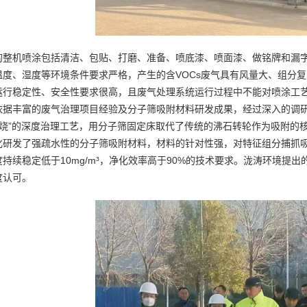
的整机喷涂包括清洁、包贴、打磨、准备、喷底漆、喷面漆、做铭牌和漏
温度、湿度等环境条件要求严格，产生的含VOCs废气具有风量大、组分
运行稳定性、安全性要求很高，且废气处理系统运行过程中不能对喷涂工
依据丰富的废气治理项目经验及分子筛吸附材料研发成果，经过深入的调研
燃烧”的深度治理工艺，用分子筛固定床取代了传统的沸石转轮作为吸附的
化研发了强疏水性的分子筛吸附材料，材料的针对性强，对特征组分捕抓
持续稳定低于10mg/m³，净化效率高于90%的技术要求。泷涛环境提
度认可。