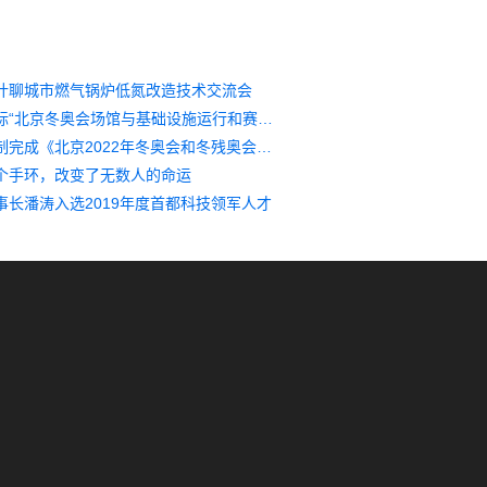
计聊城市燃气锅炉低氮改造技术交流会
泷涛环境中标“北京冬奥会场馆与基础设施运行和赛后阶段可持续性指南第三方服务机构采购项目”
泷涛环境编制完成《北京2022年冬奥会和冬残奥会场馆与基础设施可持续性指南（赛时运行和赛后利用阶段）》
个手环，改变了无数人的命运
事长潘涛入选2019年度首都科技领军人才