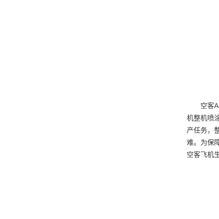
空客
机整机喷
产任务，
难。为保
空客飞机