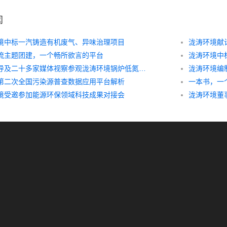
闻
境中标一汽铸造有机废气、异味治理项目
泷涛环境献
流主题团建，一个畅所欲言的平台
市区领导及二十多家媒体视察参观泷涛环境锅炉低氮燃烧器改造现场
第二次全国污染源普查数据应用平台解析
一本书，一
境受邀参加能源环保领域科技成果对接会
泷涛环境董