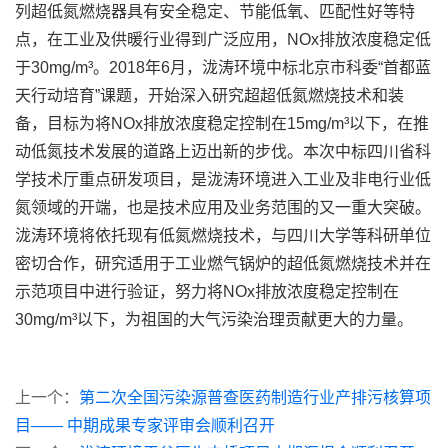
列超低氮燃烧器具有安全稳定、节能低氧、匹配性好等特
点，在工业及供暖行业得到广泛应用，NOx排放浓度稳定低
于30mg/m³。2018年6月，泷涛环境中标北京市科委“首都蓝
天行动培育”课题，开始深入研究超超低氮燃烧技术和装
备，目标为将NOx排放浓度稳定控制在15mg/m³以下，在推
动低氮技术发展的道路上迈出新的步伐。本次中标四川省科
学技术厅重点研发项目，是泷涛环境进入工业及非电行业低
氮领域的开端，也是技术应用及业务范围的又一重大突破。
泷涛环境将依托现有低氮燃烧技术，与四川大学等科研单位
密切合作，研究适用于工业燃气锅炉的超低氮燃烧技术并在
示范项目中进行验证，努力将NOx排放浓度稳定控制在
30mg/m³以下，为祖国的大气污染治理贡献更大的力量。
上一个：
第二次全国污染源普查医药制造行业产排污核算项
目—— 中期成果专家评审会顺利召开