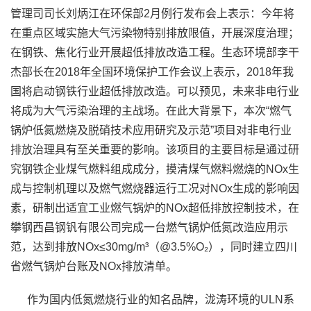
管理司司长刘炳江在环保部2月例行发布会上表示：今年将
在重点区域实施大气污染物特别排放限值，开展深度治理；
在钢铁、焦化行业开展超低排放改造工程。生态环境部李干
杰部长在2018年全国环境保护工作会议上表示，2018年我
国将启动钢铁行业超低排放改造。可以预见，未来非电行业
将成为大气污染治理的主战场。在此大背景下，本次“燃气
锅炉低氮燃烧及脱硝技术应用研究及示范”项目对非电行业
排放治理具有至关重要的影响。该项目的主要目标是通过研
究钢铁企业煤气燃料组成成分，摸清煤气燃料燃烧的NOx生
成与控制机理以及燃气燃烧器运行工况对NOx生成的影响因
素，研制出适宜工业燃气锅炉的NOx超低排放控制技术，在
攀钢西昌钢钒有限公司完成一台燃气锅炉低氮改造应用示
范，达到排放NOx≤30mg/m³（@3.5%O₂），同时建立四川
省燃气锅炉台账及NOx排放清单。
作为国内低氮燃烧行业的知名品牌，泷涛环境的ULN系