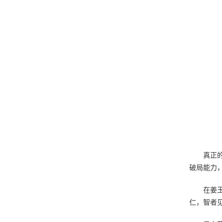
真正
破局能力
在姜
仁，智者