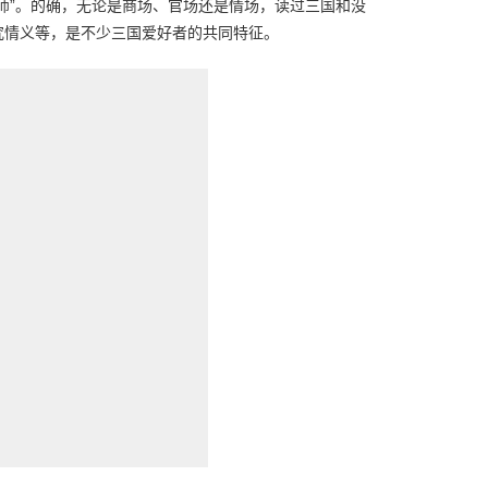
师”。的确，无论是商场、官场还是情场，读过三国和没
究情义等，是不少三国爱好者的共同特征。