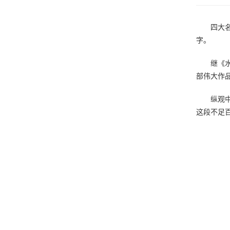
四大
字。
继《
部伟大作
纵观
这段不足