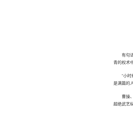
有句
青的权术
“小
是满篇的
曹操
超绝武艺