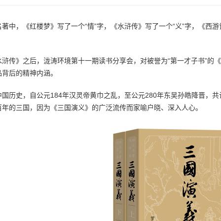
名著中，《红楼梦》写了一个“情”字，《水浒传》写了一个“义”字，《西游
水浒传》之后，泷涛环境第十一期读书分享会，对被誉为“第一才子书”的
品背后的精神内涵。
中国历史，自公元184年汉灵帝黄巾之乱，至公元280年东吴孙皓降晋，
百年的三国，因为《三国演义》的广泛流传而家喻户晓、深入人心。