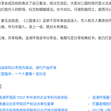
分享会成员纷纷表达了自己看法，经过交流后，大家对三国的现代意义达
我们现代人的职场、社交和婚姻境况。古今对比，可谓异曲同工，故而可
，姜玉总结道，《三国演义》这部千百年来由说话人、艺人和文人集体创
价值，作为中国人，读上一读，绝对大有裨益。
泷涛，共享经典。泷涛环境读书分享会，每期与您分享经典好书，助力打
浅谈如何以市场为驱动，进行产品开发
在孤独中，一个人要像一支队伍
闻
入选！泷涛环境获“2022 年中关村企业专利与技术标准项目”支持
泷涛环境基
境通过北京市知识产权试点单位复审
打赢疫情防
第二次全国污染源普查医药制造行业产排污核算项目顺利通过验收