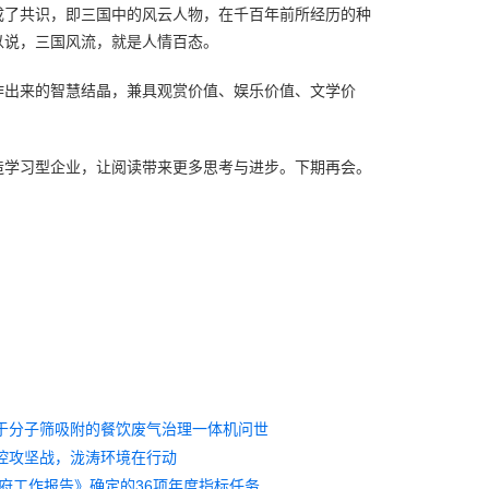
成了共识，即三国中的风云人物，在千百年前所经历的种
以说，三国风流，就是人情百态。
作出来的智慧结晶，兼具观赏价值、娱乐价值、文学价
造学习型企业，让阅读带来更多思考与进步。下期再会。
于分子筛吸附的餐饮废气治理一体机问世
控攻坚战，泷涛环境在行动
2017年《政府工作报告》确定的36项年度指标任务圆满完成 二氧化硫、氮氧化物分别减排8.0%和4.9%