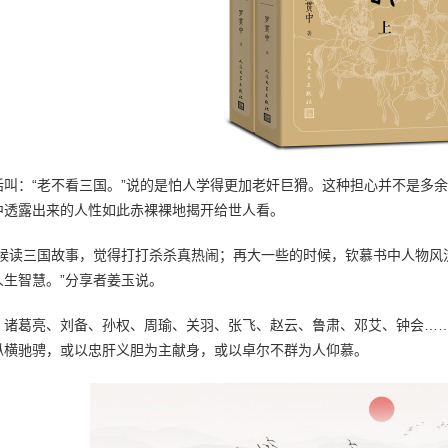
话叫：“老不看三国。”说的是怕人学得更加老奸巨猾。这种担心并不是多
中透露出来的人性如此赤裸裸地揭开给世人看。
时候读三国故事，觉得打打杀杀真热闹；再大一些的时候，钦慕书中人物风
人生智慧。”分享者姜玉说。
、诸葛亮、刘备、孙权、周瑜、关羽、张飞、赵云、鲁肃、邓艾、钟会…
纵横驰骋，或以忠肝义胆为主献身，或以卓尔不群为人仰慕。