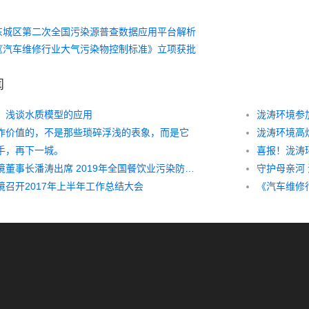
东城区第二次全国污染源普查数据应用平台解析
《汽车维修行业大气污染物控制标准》立项获批
闻
】浅谈水质模型的应用
作价值的，不是那些琐碎浮浅的表象，而是它
泷涛环境高
手，再下一城。
泷涛环境董事长潘涛出席 2019年全国餐饮业污染防治技术发展研讨会
守护母亲河 
境召开2017年上半年工作总结大会
《汽车维修