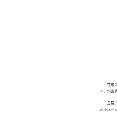
在这
吨，均圆
急客
涛环境一