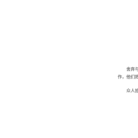
舍弃
作，他们
众人