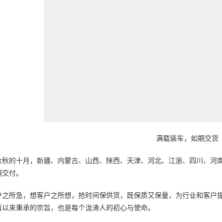
满载装车，如期交货
金秋的十月，新疆、内蒙古、山西、陕西、天津、河北、江浙、四川、河南等
满交付。
户之所急，想客户之所想，抢时间保供货，既保质又保量，为行业和客户
直以来秉承的宗旨，也是每个泷涛人的初心与使命。