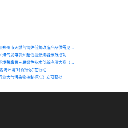
泷涛环境参加郑州市天燃气锅炉低氮改造产品供需见面会
炉煤气发电锅炉超低氮燃烧器示范成功
喜报！泷涛环境荣膺第三届绿色技术创新应用大赛（成都赛区）暨第二届成都市生态环保创新创业大赛一等奖
泷涛环境“环保管家”在行动
行业大气污染物控制标准》立项获批