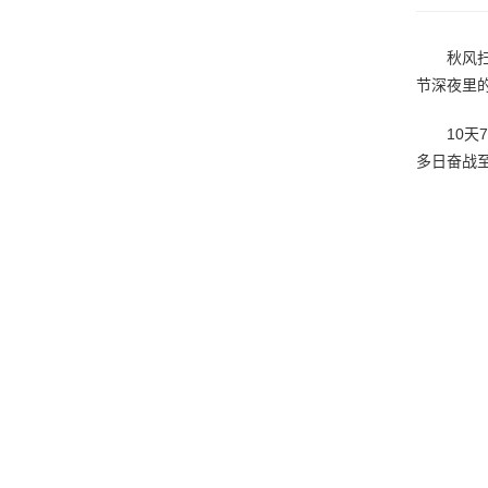
秋风
节深夜里
10
多日奋战