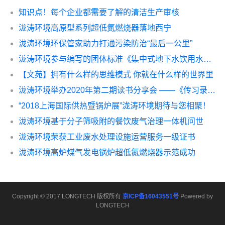
知识点！每个企业都需要了解的清洁生产审核
泷涛环境高原型系列超低氮燃烧器落地西宁
泷涛环境环保管家助力打通污染防治“最后一公里”
泷涛环境参与编写的团体标准《集中式地下水饮用水水源地补给区污染源强评价与分级技术指南（试行）》正式发布
【文苑】拥有什么样的思维模式 你就在什么样的世界里
泷涛环境举办2020年第二期读书分享会 ——《传习录》与阳明心学
“2018上海国际供热暨锅炉展”泷涛环境期待与您相聚！
泷涛环境基于分子筛吸附的餐饮废气治理一体机问世
泷涛环境荣获工业废水处理设施运营服务一级证书
泷涛环境高炉煤气发电锅炉超低氮燃烧器示范成功
Copyright © 2017 LONGTECH 版权所有
京ICP备16043551号
Powered by
LONGTECH