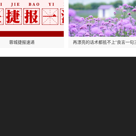
蓉城捷报速递
再漂亮的话术都抵不上“良言一句