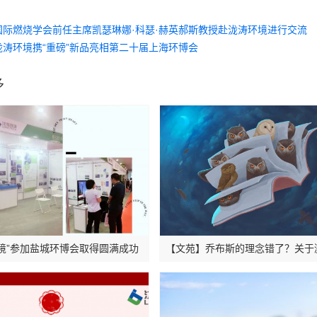
国际燃烧学会前任主席凯瑟琳娜·科瑟·赫英郝斯教授赴泷涛环境进行交流
泷涛环境携“重磅”新品亮相第二十届上海环博会
多
环境”参加盐城环博会取得圆满成功