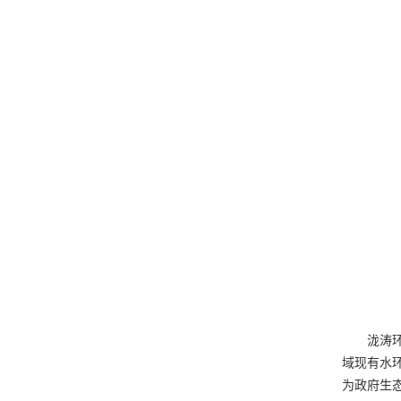
泷涛
域现有水
为政府生