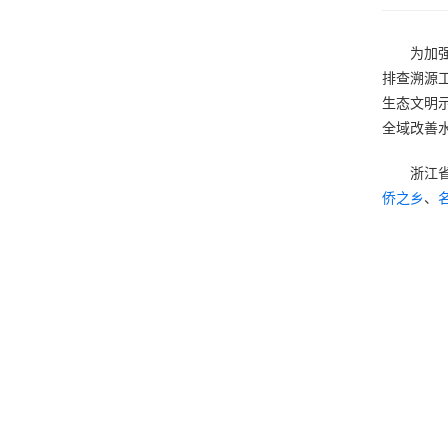
为加
排查溯源
生态文明
全域改善水
浙江
侨之乡
、