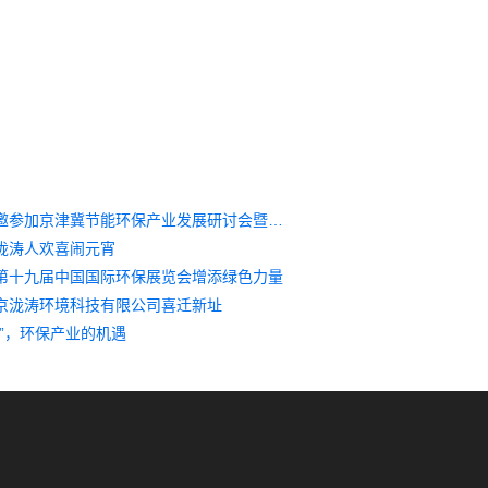
泷涛环境受邀参加京津冀节能环保产业发展研讨会暨“百进千”专场对接会
泷涛人欢喜闹元宵
第十九届中国国际环保展览会增添绿色力量
京泷涛环境科技有限公司喜迁新址
五”，环保产业的机遇