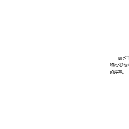
丽水
和氟化物
的序幕