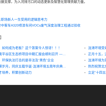
数据支撑，为入河排污口的动态更新及智慧化管理贡献力量。
让职场新人一生受用的逻辑思考力
空中客车A320喷漆车间VOCs废气深度治理工程通过验收
闻
】如何成为老板？这个答案令人惊讶！！！
泷涛环境平谷区生态桥项目中期汇报会顺利召开 ——平谷区生态桥治理工程生态环境效益评估研究中期汇报会
正月十五，
：环保执法打击的是非法及“黑色”企业
泷涛环境为
回看峥嵘岁月，同庆五载华诞·泷涛环境五周年庆典隆重举办
热烈祝贺北
才培养，积聚创新动力
立足“十四