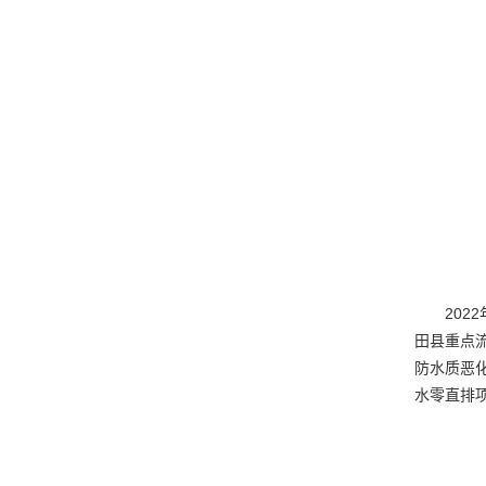
排
20
田县重点
防水质恶
水零直排