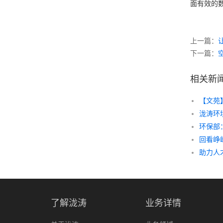
面有效的
上一篇：
下一篇：
相关新
【文苑
环保部
助力人
了解泷涛
业务详情