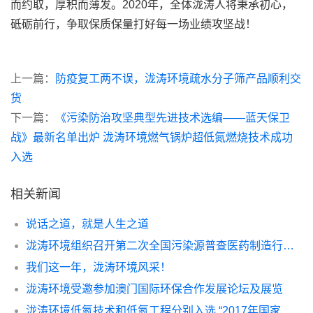
而约取，厚积而薄发。2020年，全体泷涛人将秉承初心，
砥砺前行，争取保质保量打好每一场业绩攻坚战！
上一篇：
防疫复工两不误，泷涛环境疏水分子筛产品顺利交
货
下一篇：
《污染防治攻坚典型先进技术选编——蓝天保卫
战》最新名单出炉 泷涛环境燃气锅炉超低氮燃烧技术成功
入选
相关新闻
说话之道，就是人生之道
泷涛环境组织召开第二次全国污染源普查医药制造行业产排污核算项目启动会暨研讨会
我们这一年，泷涛环境风采！
泷涛环境受邀参加澳门国际环保合作发展论坛及展览
泷涛环境低氮技术和低氮工程分别入选 “2017年国家重点环境保护实用技术及示范工程”名录