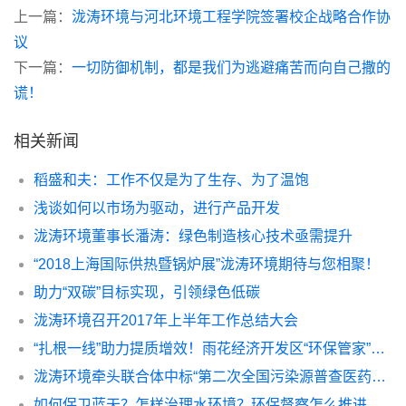
上一篇：
泷涛环境与河北环境工程学院签署校企战略合作协
议
下一篇：
一切防御机制，都是我们为逃避痛苦而向自己撒的
谎！
相关新闻
稻盛和夫：工作不仅是为了生存、为了温饱
浅谈如何以市场为驱动，进行产品开发
泷涛环境董事长潘涛：绿色制造核心技术亟需提升
“2018上海国际供热暨锅炉展”泷涛环境期待与您相聚！
助力“双碳”目标实现，引领绿色低碳
泷涛环境召开2017年上半年工作总结大会
“扎根一线”助力提质增效！雨花经济开发区“环保管家”上线！
泷涛环境牵头联合体中标“第二次全国污染源普查医药制造行业 产排污量核算方法与指南编制”项目
如何保卫蓝天？怎样治理水环境？环保督察怎么推进？ 李干杰部长回应污染防治攻坚战热点问题