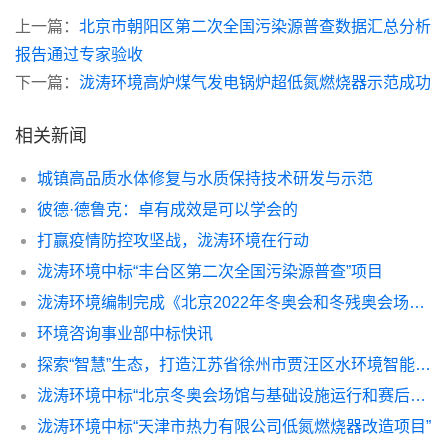
上一篇：
北京市朝阳区第二次全国污染源普查数据汇总分析
报告通过专家验收
下一篇：
泷涛环境高炉煤气发电锅炉超低氮燃烧器示范成功
相关新闻
城镇高品质水体修复与水质保持技术研发与示范
彼德·德鲁克：卓有成效是可以学会的
打赢疫情防控攻坚战，泷涛环境在行动
泷涛环境中标“丰台区第二次全国污染源普查”项目
泷涛环境编制完成《北京2022年冬奥会和冬残奥会场馆与基础设施可持续性指南（赛时运行和赛后利用阶段）》
环境咨询事业部中标快讯
探索“智慧”生态，打造江苏省徐州市贾汪区水环境智能监管平台
泷涛环境中标“北京冬奥会场馆与基础设施运行和赛后阶段可持续性指南第三方服务机构采购项目”
泷涛环境中标“天津市热力有限公司低氮燃烧器改造项目”