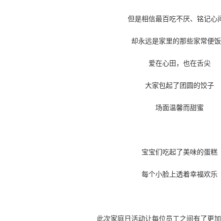
但是相信最百吃不厌、铭记心
却永远是家里的那些家常便饭
爱在心田，也在舌尖
大家包起了团圆的饺子
场面温馨而甜蜜
宝宝们吃起了美味的蛋糕
每个小脸上透着幸福欢乐
此次家庭日活动让每位员工之间有了更加