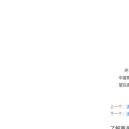
环境
中披
望后
上一个：
下一个：
了解更