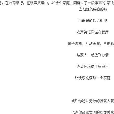
动，在公司举行。在欢声笑语中，40余个家庭共同度过了一段难忘的“家”
当灿烂的笑容绽放
当暖暖的话语相迎
欢声笑语洋溢在餐厅
亲子游戏，互动表演，自由彩
与家人一起放飞心情
泷涛环境员工家庭日
让快乐充满每一个家庭
或许你吃过无数的饕餮大餐
也许你品过世间的珍馐美味