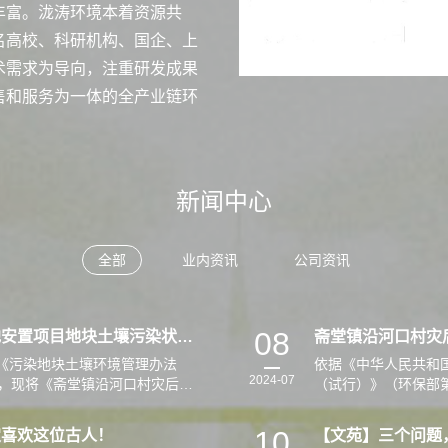
丰富。泷涛环境本着资源共
名高校、科研机构、国企、上
术需求为导向，注重研发成果
售和服务为一体的全产业链环
新闻中心
全部
业内资讯
公司资讯
08
斋堂镇沿河口村灾后恢复重建整村异地安置项目地块土壤污染状况调查报告公示
《污染地块土壤环境管理办法
依据《中华人民共和
2024-07
定，现将《斋堂镇沿河口村灾后恢
（试行）》（环保部
调查报告》…
复重建整村异地安置
10
定喜欢这位古人！
【文苑】三个问题