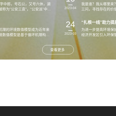
，字中郎，号石公，又号六休，湖
我是谁？我从哪里来
2023-04
称为“公安三袁”，“公安派”中成
三问，寻找存在的价
荡…
馆，它的菜单上却写
24
“扎根一线”助力
机理的环境数值模型成为近年来
为进一步提高环境保
2023-03
境数值模型是基于循环机理构建
经济开发区引入环保
域水文模型…
企业开展分类排查与
查看更多