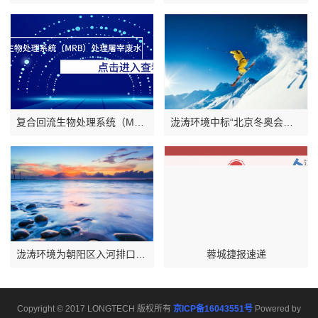
复合回流生物处理系统（MRB）处理屠宰废水
泷涛环境中标“北京冬奥会场馆与基础设施运行和赛后阶段可持续性指南第三方服务机构采购项目”
泷涛环境为朝阳区入河排口精准溯源献计出力
蓉城捷报速递
Copyright © 2017 LONGTECH 版权所有
京ICP备16043551号
Powered by